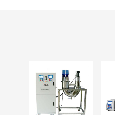
●通讯协议:标准MODBUS RTU协议RS485接口
产品型号
TL-60M-10L
●温度控制选择:出液口温度控制;可选配:物料控
●压力保护、流量监控:可选配旁通泄压、出口
制冷和加热方式
●安全防护:超温报警、过载保护、低液位报警
典型行业应用
●密闭循环系统:全密闭结构系统,高温时无油雾
主要应用于航空航天
反应釜(玻璃、不锈钢
典型配套换热器
通讯协议