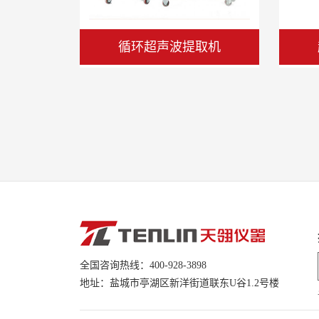
介质温度范围
温度控制选择
胞破碎仪
手持式超声波细胞粉碎机
压力保护、流量监
控
控温精度
加热功率
3.5KW
at200°C
2.5KW
at100°C
2.5KW
全国咨询热线：400-928-3898
地址：盐城市亭湖区新洋街道联东U谷1.2号楼
at20°C
1.6KW
制冷