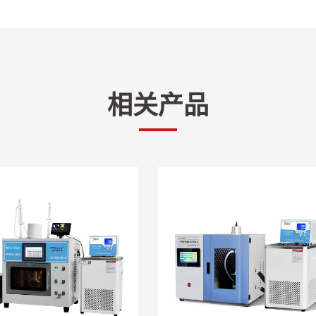
TL-60M-20L
TL-60M-30L
T
相关产品
温模式
流量计监控
压缩机制冷、电加热
、相序报警等多种安全保障功能。
、低温时不会吸收空气中水份,运行中不会因高温使压力上升,低
的环境试验、热沉试脸、制药、化工行业中的低温反应釜、特种气
、糖瓷)、小型微通道、旋转蒸发仪、模具环境模拟、粉碎机、激光镜
热器。
标准MODBUS RTU 协议 RS 485楼口