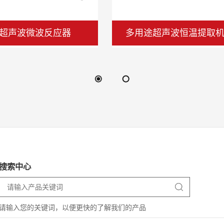
-60~200°C(高温段可根据需求衍生到300°C
出液口温度控制；可选配：物料控温模
超声波低温萃取仪
非接触式超声波细胞破碎
可选配旁通泄压、出口流量计监控
介质土0.5°C(如有要求提前说明精度可更高)，物料控
3.5KW
5KW
2.5KW
3KW
搜索中心
2.5KW
3KW
1.6KW
2.5KW
请输入您的关键词，以便更快的了解我们的产品