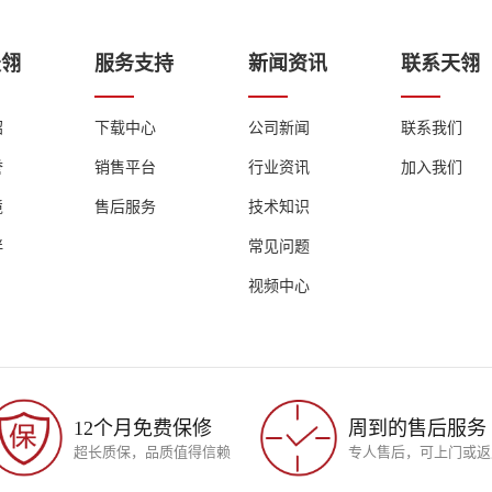
1.4KW
2KW
天翎
服务支持
新闻资讯
联系天翎
1KW
1.5KW
绍
下载中心
公司新闻
联系我们
0.8KW
1KW
誉
销售平台
行业资讯
加入我们
0.5KW
0.7KW
境
售后服务
技术知识
伴
常见问题
超温按警、过载保护、低液位报警、相序报警等多种
视频中心
构系统，高温时无油雾、低温时不会吸收空气中水份，运行中不会因
压缩机:美国谷轮、法国泰康、丹麦丹佛斯等国际
12个月免费保修
周到的售后服务
膨胀阀:丹佛斯/艾默生
超长质保，品质值得信赖
专人售后，可上门或返
油分离器:艾默生
制冷剂:R22/R404A