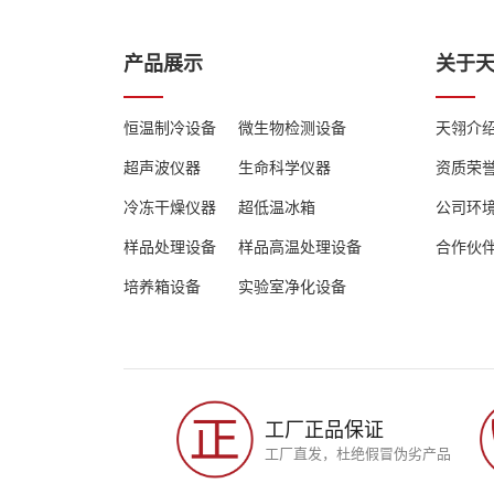
at0°C
1.4KW
量
产品展示
关于
at-20°C
1KW
恒温制冷设备
微生物检测设备
天翎介
at-40°C
0.8KW
超声波仪器
生命科学仪器
资质荣
at-60°C
0.5KW
冷冻干燥仪器
超低温冰箱
公司环
样品处理设备
样品高温处理设备
合作伙
安全防护
培养箱设备
实验室净化设备
密闭循环系统
全密闭结
工厂正品保证
制冷配件
工厂直发，杜绝假冒伪劣产品