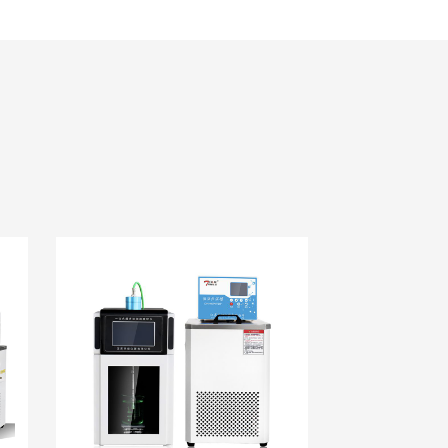
L-60M-50L
TL-60M-100L
温时自动补充介质。
体的提纯，以及低温蒸馏，精馏和萃取等设备中。
面温度模拟（CO2、脉冲、半导体）等带有流道的换