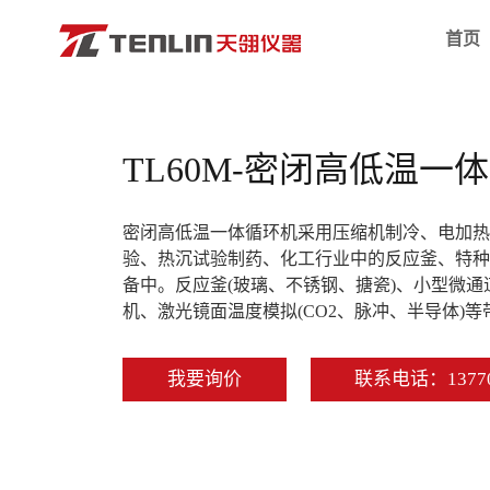
首页
恒温制冷设备
低温恒温
TL60M-密闭高低温一
超声波仪器
高低温一
冷冻干燥仪器
低温恒温
密闭高低温一体循环机采用压缩机制冷、电加热
样品处理设备
高精度低
验、热沉试验制药、化工行业中的反应釜、特种
培养箱设备
程序控制
备中。反应釜(玻璃、不锈钢、搪瓷)、小型微
微生物检测设备
高温循环
机、激光镜面温度模拟(CO2、脉冲、半导体)
生命科学仪器
恒温水槽/
超低温冰箱
透明恒温
我要询价
联系电话：13770
样品高温处理设备
单加热高
实验室净化设备
低温恒温
光催化仪器
旋转粘度