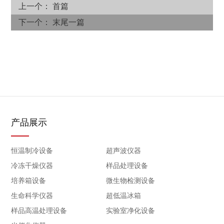
可调。
上一个： 首篇
●电脑智能控温仪，具有设定、测定温度双数字显示和
下一个： 末尾一篇
PID自整功能，控温 、可靠。
●采用全钢化玻璃门，隔热性能好，便于观察箱内情况。
●模块式制冷装置，配置延时启动，高、低压力多重保
护。
●独特的不锈钢循环风道，强迫空气循环，温度均匀。
●设有大视角观察窗、照明灯。
产品展示
恒温制冷设备
超声波仪器
冷冻干燥仪器
样品处理设备
培养箱设备
微生物检测设备
生命科学仪器
超低温冰箱
样品高温处理设备
实验室净化设备