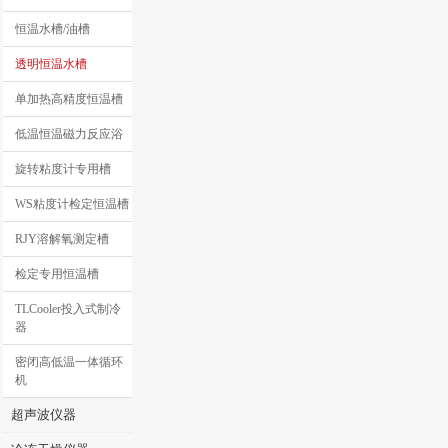
恒温水槽/油槽
透明恒温水槽
单加热高精度恒温槽
低温恒温磁力反应浴
旋转粘度计专用槽
WS粘度计检定恒温槽
RJY溶解氧测定槽
检定专用恒温槽
TLCooler投入式制冷
器
密闭高低温一体循环
机
超声波仪器