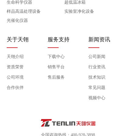
生命科学仪器
超低温冰箱
6.LED光源的响应时间 快，为纳秒级，光源是集成点阵
样品高温处理设备
实验室净化设备
式，可以保证均匀覆盖。
光催化仪器
7.灯箱可轻松更换，并可做光源板使用，在培养物所需温
度与环境温度要求一致时，可关闭机器的温度控制开关，
关于天翎
服务支持
新闻资讯
是光源板独立控制，即一箱两用。
天翎介绍
下载中心
公司新闻
8.顶置式平面光照确保培养物能充分平均的吸收光源保持
资质荣誉
销售平台
行业资讯
实验结果的一致性。
公司环境
售后服务
技术知识
9.水平循环风，保证物品放置后层与层之间的温度保持一
合作伙伴
常见问题
致。
视频中心
10.可调式搁架，高内部空间，可随作物的生长调节光源
的高低。
产品用途：冷光源光照培养箱适用于植物的生长和组织培
养，种子发芽、育苗、微生物的培养试验；昆虫小动物的
全国咨询热线：400-928-3898