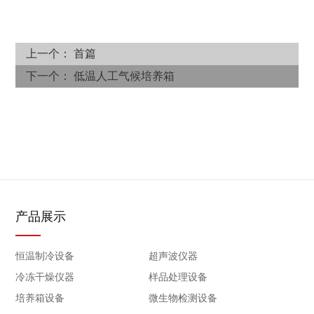
1.是植物光反应、光合作用研究的专业箱体 。
上一个： 首篇
2.红(620nm)、蓝(460nm) LED光源(冷光源)，光束不产生
下一个：
低温人工气候培养箱
热量，并且提取了有利于植物生长的有用光。
3.LED光源具有小型化、平面化、可设计性强等特点，可
以从传统的点、线光源局限中解放出来，实现光源的点阵
式随意布置，可由多色光分布比例任意自由组合搭配。
4.节能-----LED光源能耗极低，比普通光源低80%左右，
因此耗电量极低。并且整机采用了发泡保温技术，使能耗
产品展示
降低到 小，大大的节省了机器的使用成本。并且整机的
事故率明显降低，免保期由常规的一年延长至两年。
恒温制冷设备
超声波仪器
冷冻干燥仪器
样品处理设备
5.提供 、稳定的光照：50000小时以上，使用寿命长光电
培养箱设备
微生物检测设备
转换效能高。比普通的光源使用寿命3000小时大16倍。